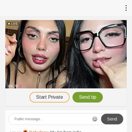
LIVE
zui_lu
Start Private
Send tip
Send