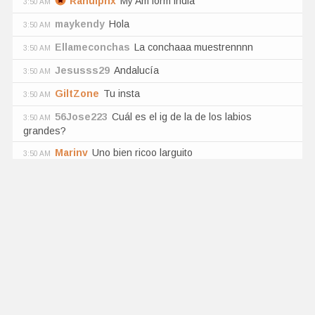
Rahulpnx
My Am form india
3:50 AM
maykendy
Hola
3:50 AM
Ellameconchas
La conchaaa muestrennnn
3:50 AM
Jesusss29
Andalucía
3:50 AM
GiltZone
Tu insta
3:50 AM
56Jose223
Cuál es el ig de la de los labios
3:50 AM
grandes?
Marinv
Uno bien ricoo larguito
3:50 AM
Alexxander060575
Como puedo seguir a kate
3:50 AM
Cargalgan
Acen anal bb
3:50 AM
Ianshsjskqk
Que habra las piernas tu amiga ISIS
3:50 AM
Infamousooo28
Chupa o cuzinho
3:50 AM
N4m3l3ss007
La cuenta webcam de Kathe está
3:50 AM
deshabilitada 🥺🥺
FarcicalFormal
Beso bien beso bien
3:50 AM